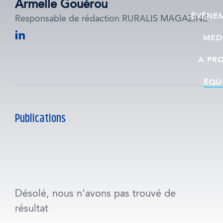
Armelle Gouérou
ÉVÉNE
Responsable de rédaction RURALIS MAGAZINE
linkedin
MED
A PR
ÉQU
Publications
Désolé, nous n'avons pas trouvé de
résultat