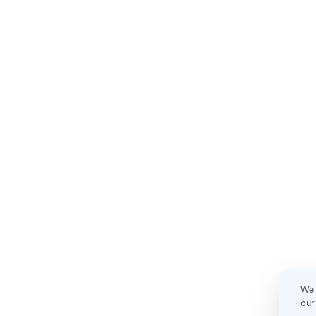
We 
our