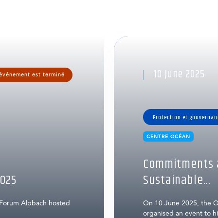
10 June 2025
événement est terminé
Protection et gouvernan
CENTRE OCÉAN
Commitments a
025
Sustainable...
 Forum Alpbach hosted
On 10 June 2025, the O
organised an event to hig