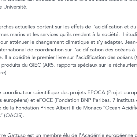
 Université.
rches actuelles portent sur les effets de l'acidification et 
es marins et les services qu'ils rendent à la société. Il étu
pour atténuer le changement climatique et s'y adapter. Jean
nternational de coordination sur l'acidification des océans à
 Il a coédité le premier livre sur l'acidification des océans 
s produits du GIEC (AR5, rapports spéciaux sur le réchauffem
re).
le coordinateur scientifique des projets EPOCA (Projet europé
s européens) et eFOCE (Fondation BNP Paribas, 7 instituts d
tive de la Fondation Prince Albert II de Monaco “Ocean Acid
s” (OACIS).
rre Gattuso est un membre élu de l'Académie européenne d