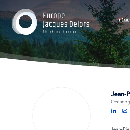
THÈME
Finance Verte
Protection et 
Verdir l'agroal
Verdissement d
Jean-P
Océanogr
linkedin
mai
Jean-Pie