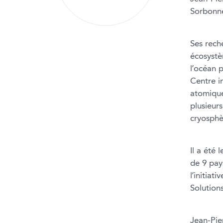
Sorbonne
Ses reche
écosystèm
l’océan 
Centre i
atomique.
plusieur
cryosphè
Il a été 
de 9 pay
l’initia
Solution
Jean-Pie