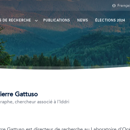
França
S DE RECHERCHE
PUBLICATIONS
NEWS
ÉLECTIONS 2024
gouvernance de l’océan
imentaire
es politiques commerciales
ierre Gattuso
aphe, chercheur associé à l'Iddri
l
rre Gattuso
est directeur de recherche au Laboratoire d'Oc