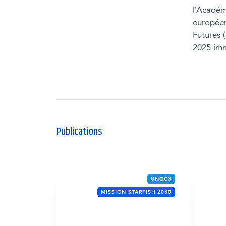
l’Académ
européen
Futures 
2025 imm
Publications
UNOC3
MISSION STARFISH 2030