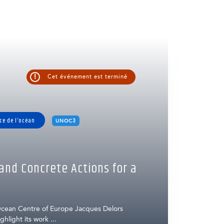
!
Cet événement est terminé
ce de l’océan
UNOC3
nd Concrete Actions for a
cean Centre of Europe Jacques Delors
hlight its work ...