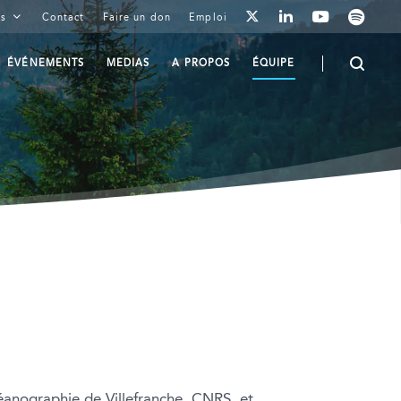
youtube
spotify
linkedin
is
Contact
Faire un don
Emploi
twitter
ÉVÉNEMENTS
MEDIAS
A PROPOS
ÉQUIPE
éanographie de Villefranche, CNRS, et