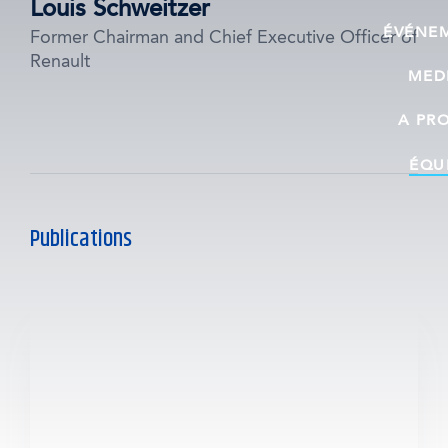
Louis Schweitzer
ÉVÉNE
Former Chairman and Chief Executive Officer of
Renault
MED
A PR
ÉQU
Publications