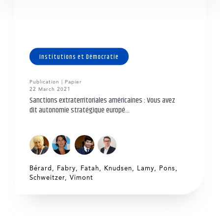
Institutions et Démocratie
Publication | Papier
22 March 2021
Sanctions extraterritoriales américaines : Vous avez
dit autonomie stratégique europé...
Bérard
,
Fabry
,
Fatah
,
Knudsen
,
Lamy
,
Pons
,
Schweitzer
,
Vimont