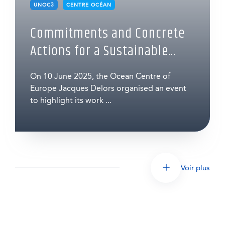
UNOC3
CENTRE OCÉAN
Commitments and Concrete
Actions for a Sustainable...
On 10 June 2025, the Ocean Centre of
Europe Jacques Delors organised an event
to highlight its work ...
Voir plus